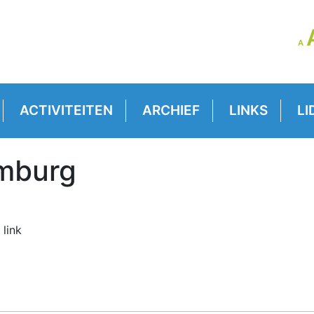
LE
A
GR
VE
ACTIVITEITEN
ARCHIEF
LINKS
LI
imburg
 link