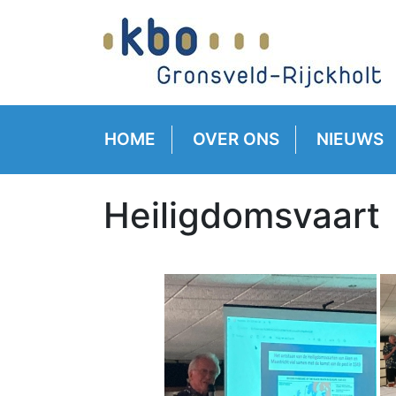
HOME
OVER ONS
NIEUWS
Heiligdomsvaart