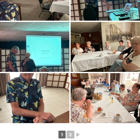
1
2
►