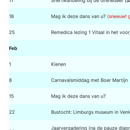
11
Snertwandeling bij de Grenedeer
(a
18
Mag ik deze dans van u?
(sneeuw! 
25
Remedica lezing 1 Vitaal in het voor
Feb
1
Kienen
8
Carnavalsmiddag met Boer Martijn
15
Mag ik deze dans van u?
22
Bustocht: Limburgs museum in Ven
Jaarvergadering (na de pauze diapr