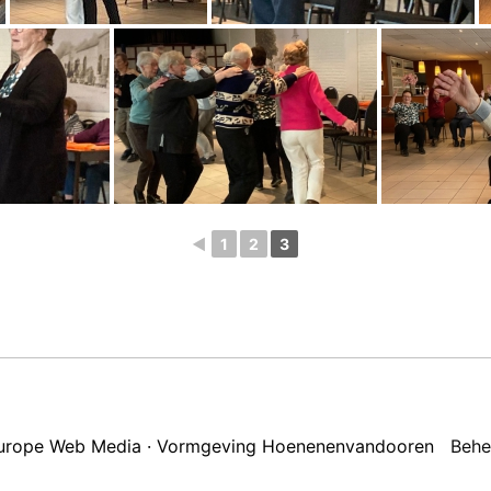
◄
1
2
3
 Europe Web Media · Vormgeving Hoenenenvandooren
Behe