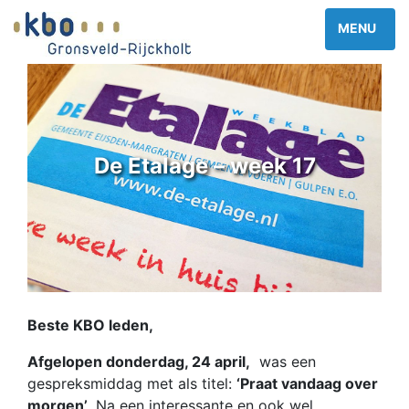
De Etalage – week 17
Beste KBO leden,
Afgelopen donderdag
, 24 april,
was een
gespreksmiddag met als titel:
‘Praat vandaag over
morgen’
. Na een interessante en ook wel